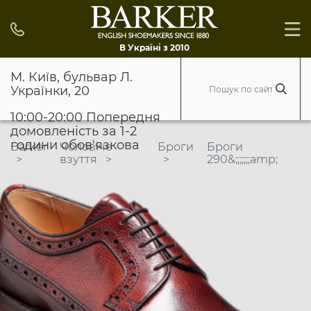
В Україні з 2010
М. Київ, бульвар Л.
Українки, 20
10:00-20:00 Попередня
домовленість за 1-2
години обов'язкова
Barker
Чоловіче
Броги
Броги
взуття
290&;;;;;;;amp;