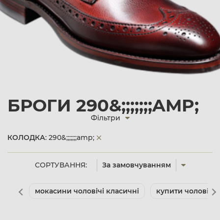
БРОГИ 290&;;;;;;;AMP;
Фільтри
КОЛОДКА
: 290&;;;;;;;amp;
СОРТУВАННЯ:
За замовчуванням
мокасини чоловічі класичні
купити чоловічі 