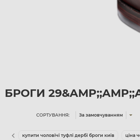
БРОГИ 29&AMP;;AMP;;A
СОРТУВАННЯ:
За замовчуванням
купити чоловічі туфлі дербі броги київ
ціна ч