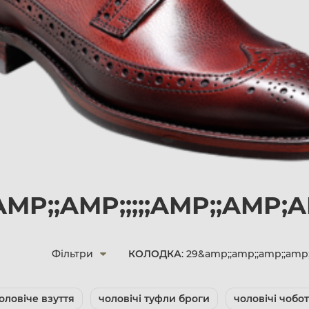
MP;;AMP;;;;;AMP;;AMP
Фільтри
КОЛОДКА
: 29&amp;;amp;;amp;;amp
оловіче взуття
чоловічі туфли броги
чоловічі чобо