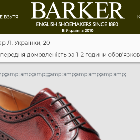
Е ВЗУТЯ
К
В Україні з 2010
ар Л. Українки, 20
опередня домовленість за 1-2 години обов'язко
p;;amp;;amp;;amp;;;;;amp;;amp;amp;amp;amp;amp;