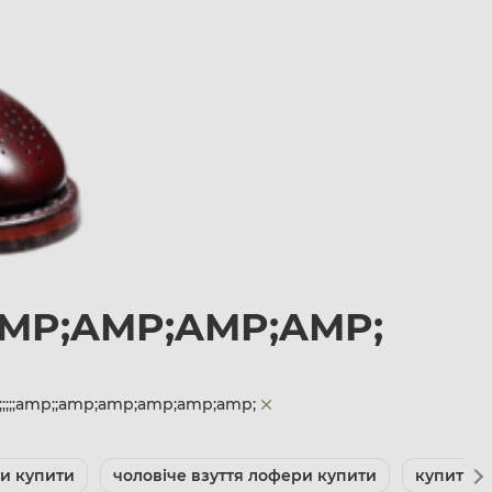
;AMP;AMP;AMP;AMP;
;;;;;amp;;amp;amp;amp;amp;amp;
ти купити
чоловіче взуття лофери купити
купити о