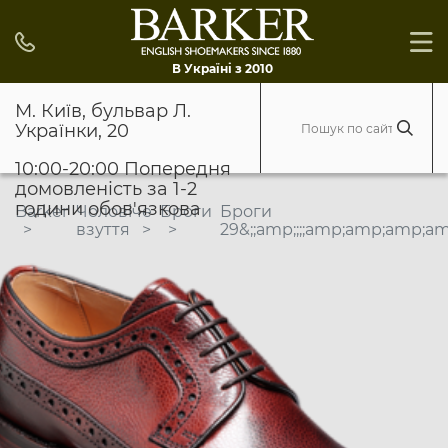
В Україні з 2010
М. Київ, бульвар Л.
Українки, 20
10:00-20:00 Попередня
домовленість за 1-2
години обов'язкова
Barker
Чоловіче
Броги
Броги
взуття
29&;;amp;;;;amp;amp;amp