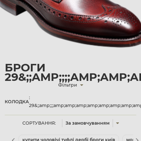
БРОГИ
29&;;AMP;;;;AMP;AM
Фільтри
:
КОЛОДКА
29&;;amp;;;;amp;amp;amp;amp;amp;amp;amp;
СОРТУВАННЯ:
За замовчуванням
купити чоловічі туфлі дербі броги київ
мокас