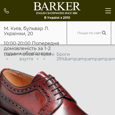
В Україні з 2010
М. Київ, бульвар Л.
Українки, 20
10:00-20:00 Попередня
домовленість за 1-2
години обов'язкова
Barker
Чоловіче
Броги
Броги
взуття
29%&amp;amp;amp;amp;am