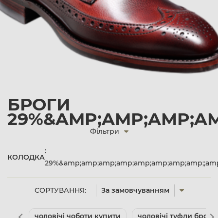
БРОГИ
29%&AMP;AMP;AMP;AM
Фільтри
:
КОЛОДКА
29%&amp;amp;amp;amp;amp;amp;amp;amp;;am
СОРТУВАННЯ:
За замовчуванням
чоловічі чоботи купити
чоловічі туфли броги