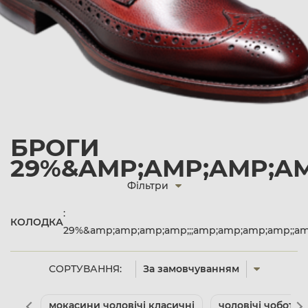
БРОГИ
29%&AMP;AMP;AMP;AM
Фільтри
:
КОЛОДКА
29%&amp;amp;amp;amp;;;amp;amp;amp;amp;;a
СОРТУВАННЯ:
За замовчуванням
мокасини чоловічі класичні
чоловічі чоботи 