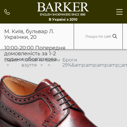
В Україні з 2010
М. Київ, бульвар Л.
Українки, 20
10:00-20:00 Попередня
домовленість за 1-2
години обов'язкова
Barker
Чоловіче
Броги
Броги
взуття
29%&amp;amp;amp;amp;;;a