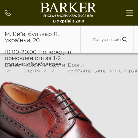
В Україні з 2010
М. Київ, бульвар Л.
Українки, 20
10:00-20:00 Попередня
домовленість за 1-2
години обов'язкова
Barker
Чоловіче
Броги
Броги
взуття
29%&amp;;;;amp;amp;amp;a