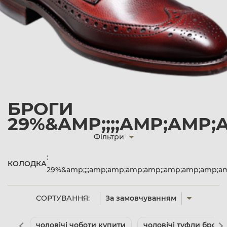
БРОГИ
29%&AMP;;;;AMP;AMP;
Фільтри
:
КОЛОДКА
29%&amp;;;;amp;amp;amp;amp;;amp;amp;amp;a
СОРТУВАННЯ:
За замовчуванням
чоловічі чоботи купити
чоловічі туфли броги