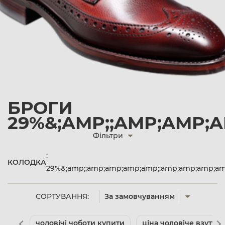
БРОГИ
29%&;AMP;;AMP;AMP;A
Фільтри
:
КОЛОДКА
29%&;amp;;amp;amp;amp;amp;;amp;amp;amp;am
СОРТУВАННЯ:
За замовчуванням
чоловічі чоботи купити
ціна чоловіче взуття