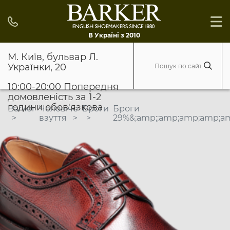
В Україні з 2010
М. Київ, бульвар Л.
Українки, 20
10:00-20:00 Попередня
домовленість за 1-2
години обов'язкова
Barker
Чоловіче
Броги
Броги
взуття
29%&;amp;;amp;amp;amp;am