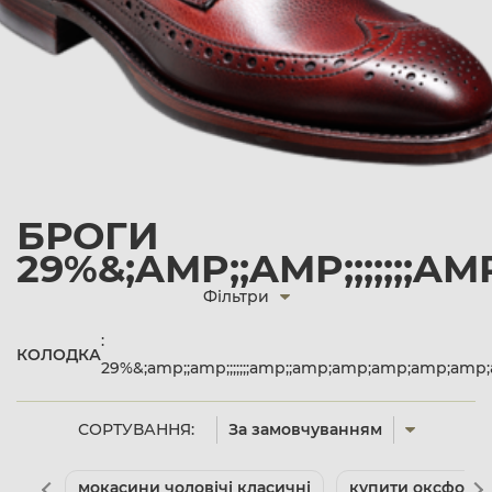
БРОГИ
29%&;AMP;;AMP;;;;;;;
Фільтри
:
КОЛОДКА
29%&;amp;;amp;;;;;;;amp;;amp;amp;amp;amp;amp;
СОРТУВАННЯ:
За замовчуванням
мокасини чоловічі класичні
купити оксфорди