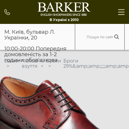
В Україні з 2010
М. Київ, бульвар Л.
Українки, 20
10:00-20:00 Попередня
домовленість за 1-2
години обов'язкова
Barker
Чоловіче
Броги
Броги
взуття
29%&;amp;;amp;;;;;;;amp;;a