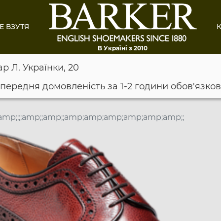
Е ВЗУТЯ
К
В Україні з 2010
ар Л. Українки, 20
опередня домовленість за 1-2 години обов'язко
amp;;;;amp;;amp;;amp;amp;amp;amp;amp;amp;;