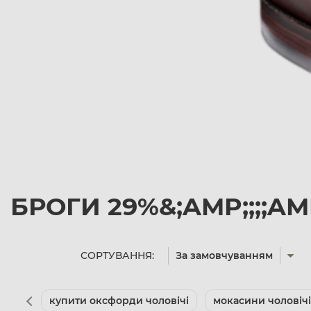
БРОГИ 29%&;AMP;;;;A
СОРТУВАННЯ:
За замовчуванням
купити оксфорди чоловічі
мокасини чоловічі