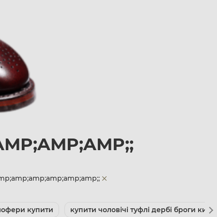
AMP;AMP;AMP;;
;amp;amp;amp;amp;amp;amp;;
 лофери купити
купити чоловічі туфлі дербі броги київ