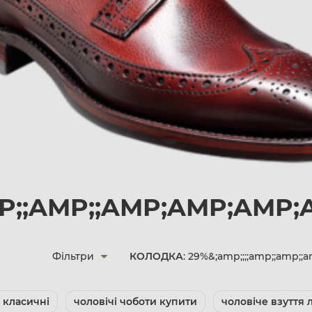
MP;;AMP;;AMP;AMP;AMP;
Фільтри
КОЛОДКА
: 29%&;amp;;;;amp;;amp;
 класичні
чоловічі чоботи купити
чоловіче взуття