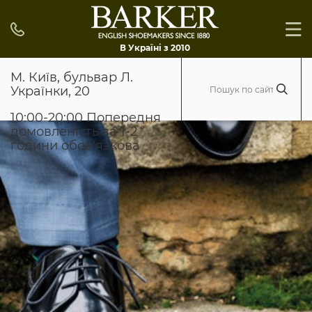
В Україні з 2010
М. Київ, бульвар Л.
Українки, 20
10:00-20:00 Попередня
домовленість за 1-2
години обов'язкова