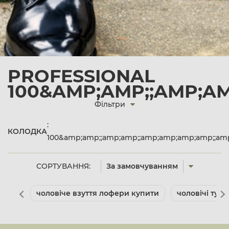
PROFESSIONAL
100&AMP;AMP;;AMP;A
Фільтри
:
КОЛОДКА
100&amp;amp;;amp;amp;;amp;amp;amp;amp;;am
СОРТУВАННЯ:
За замовчуванням
чоловіче взуття лофери купити
чоловічі туф