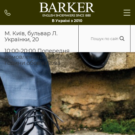
В Україні з 2010
М. Київ, бульвар Л.
Українки, 20
10:00-20:00 Попередня
домовленість за 1-2
години обов'язкова