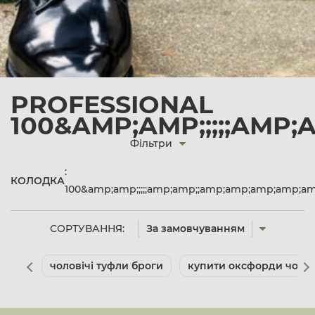
PROFESSIONAL
100&AMP;AMP;;;;;AMP
Фільтри
:
КОЛОДКА
100&amp;amp;;;;;amp;amp;;amp;amp;amp;amp;
СОРТУВАННЯ:
За замовчуванням
чоловічі туфли броги
купити оксфорди чолов