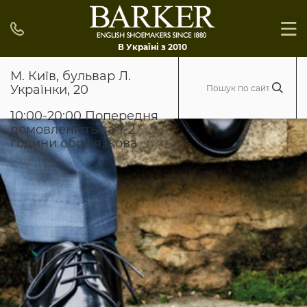
В Україні з 2010
М. Київ, бульвар Л.
Українки, 20
10:00-20:00 Попередня
домовленість за 1-2
години обов'язкова