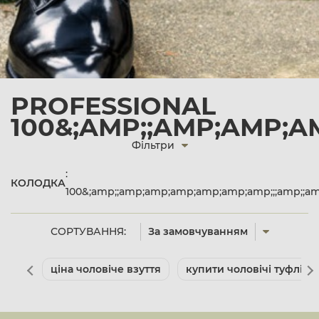
PROFESSIONAL
100&;AMP;;AMP;AMP;A
Фільтри
:
КОЛОДКА
100&;amp;;amp;amp;amp;amp;amp;amp;;;amp;;
СОРТУВАННЯ:
За замовчуванням
ціна чоловіче взуття
купити чоловічі туфлі де