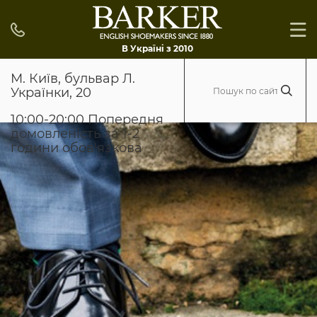
В Україні з 2010
М. Київ, бульвар Л.
Українки, 20
10:00-20:00 Попередня
домовленість за 1-2
години обов'язкова