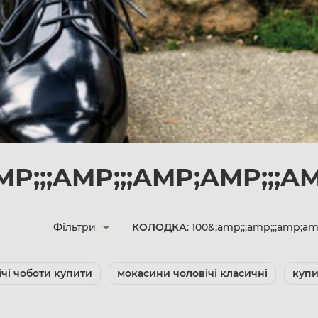
P;;;AMP;;;AMP;AMP;;;AM
Фільтри
КОЛОДКА
: 100&;amp;;;amp;;;amp;am
ічі чоботи купити
мокасини чоловічі класичні
купи