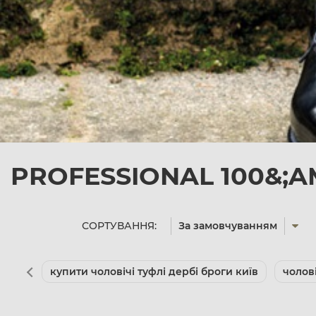
PROFESSIONAL 100&;AM
СОРТУВАННЯ:
За замовчуванням
купити чоловічі туфлі дербі броги київ
чолов