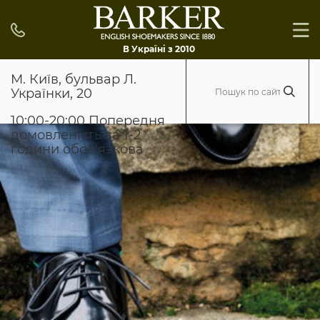
В Україні з 2010
М. Київ, бульвар Л.
Українки, 20
10:00-20:00 Попередня
домовленість за 1-2
години обов'язкова