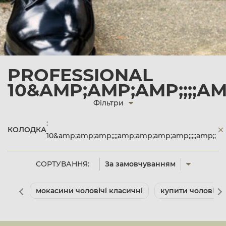
PROFESSIONAL
10&AMP;AMP;AMP;;;;AM
Фільтри
:
КОЛОДКА
10&amp;amp;amp;;;;amp;amp;amp;amp;;;;;amp;;
СОРТУВАННЯ:
За замовчуванням
мокасини чоловічі класичні
купити чоловічі 