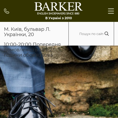
В Україні з 2010
М. Київ, бульвар Л.
Українки, 20
10:00-20:00 Попередня
домовленість за 1-2
години обов'язкова