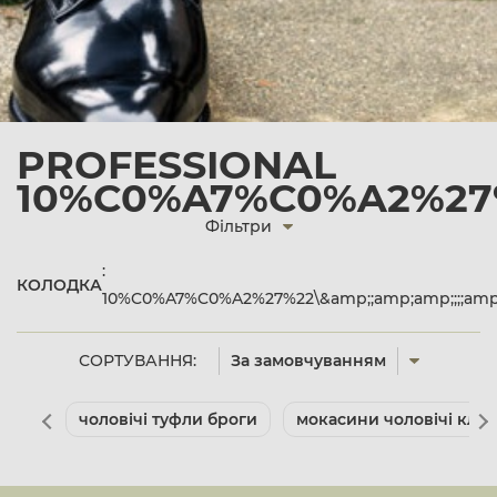
PROFESSIONAL
10%C0%A7%C0%A2%27%
Фільтри
:
КОЛОДКА
10%C0%A7%C0%A2%27%22\&amp;;amp;amp;;;;amp
СОРТУВАННЯ:
За замовчуванням
чоловічі туфли броги
мокасини чоловічі клас