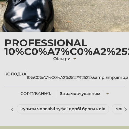
PROFESSIONAL
10%C0%A7%C0%A2%252
Фільтри
:
КОЛОДКА
10%C0%A7%C0%A2%2527%2522\&amp;amp;amp;am
СОРТУВАННЯ:
За замовчуванням
купити чоловічі туфлі дербі броги київ
мокас