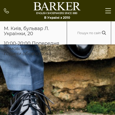
В Україні з 2010
М. Київ, бульвар Л.
Українки, 20
10:00-20:00 Попередня
домовленість за 1-2
години обов'язкова