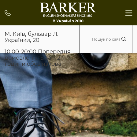
В Україні з 2010
М. Київ, бульвар Л.
Українки, 20
10:00-20:00 Попередня
домовленість за 1-2
години обов'язкова