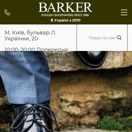
В Україні з 2010
М. Київ, бульвар Л.
Українки, 20
10:00-20:00 Попередня
домовленість за 1-2
години обов'язкова