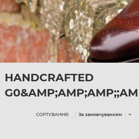
HANDCRAFTED
G0&AMP;AMP;AMP;;AMP
СОРТУВАННЯ:
За замовчуванням