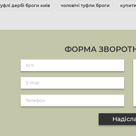
туфлі дербі броги київ
чоловічі туфли броги
купити
ФОРМА ЗВОРОТН
Надісл