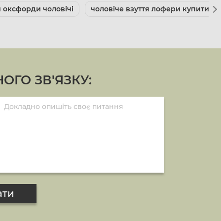
 оксфорди чоловічі
чоловіче взуття лофери купити
ОГО ЗВ'ЯЗКУ:
ати