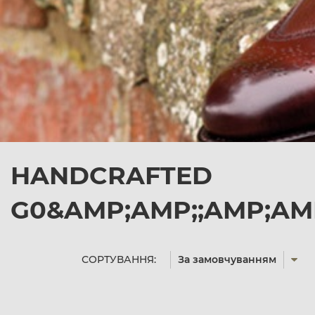
HANDCRAFTED
G0&AMP;AMP;;AMP;AM
СОРТУВАННЯ:
За замовчуванням