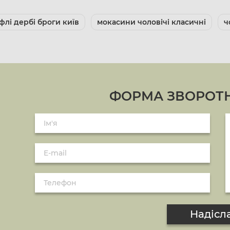
флі дербі броги київ
мокасини чоловічі класичні
ч
ФОРМА ЗВОРОТН
Надісл