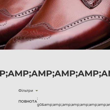
P;AMP;AMP;AMP;AMP;AM
Фільтри
:
ПОВНОТА
g0&amp;amp;;amp;amp;amp;amp;amp;am