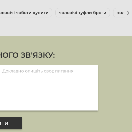
оловічі чоботи купити
чоловічі туфли броги
чолові
ОГО ЗВ'ЯЗКУ:
ати