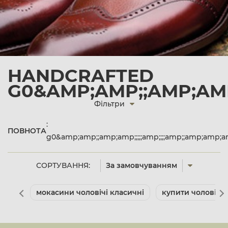
HANDCRAFTED
G0&AMP;AMP;;AMP;AMP;
Фільтри
:
ПОВНОТА
g0&amp;amp;;amp;amp;;;;;amp;;;;amp;;amp;amp;
СОРТУВАННЯ:
За замовчуванням
мокасини чоловічі класичні
купити чоловічі 