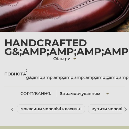
HANDCRAFTED
G&;AMP;AMP;AMP;AMP;
Фільтри
:
ПОВНОТА
g&;amp;amp;amp;amp;amp;;amp;amp;;;;amp;am
СОРТУВАННЯ:
За замовчуванням
мокасини чоловічі класичні
купити чоловічі 