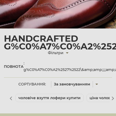
HANDCRAFTED
G%C0%A7%C0%A2%2527
Фільтри
:
ПОВНОТА
g%C0%A7%C0%A2%2527%2522\&amp;amp;;;;;amp;
СОРТУВАННЯ:
За замовчуванням
чоловіче взуття лофери купити
ціна чоловіче