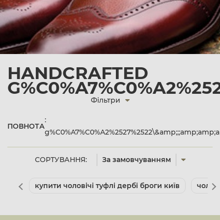
HANDCRAFTED
G%C0%A7%C0%A2%2527
Фільтри
:
ПОВНОТА
g%C0%A7%C0%A2%2527%2522\&amp;;;amp;amp;am
СОРТУВАННЯ:
За замовчуванням
купити чоловічі туфлі дербі броги київ
чолов