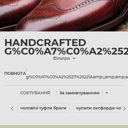
HANDCRAFTED
G%C0%A7%C0%A2%2527
Фільтри
:
ПОВНОТА
g%C0%A7%C0%A2%2527%2522\&amp;;;amp;amp;am
СОРТУВАННЯ:
За замовчуванням
чоловічі туфли броги
купити оксфорди чолов