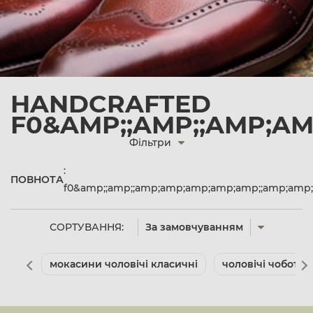
HANDCRAFTED
F0&AMP;;AMP;;AMP;AM
Фільтри
:
ПОВНОТА
f0&amp;;amp;;amp;amp;amp;amp;amp;;amp;amp;
СОРТУВАННЯ:
За замовчуванням
мокасини чоловічі класичні
чоловічі чоботи 