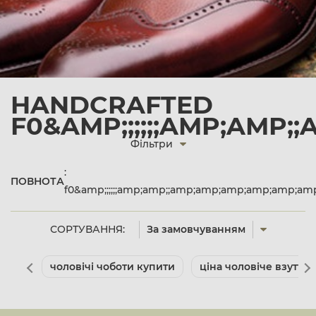
HANDCRAFTED
F0&AMP;;;;;;AMP;AMP
Фільтри
:
ПОВНОТА
f0&amp;;;;;;amp;amp;;amp;amp;amp;amp;amp;
СОРТУВАННЯ:
За замовчуванням
чоловічі чоботи купити
ціна чоловіче взуття