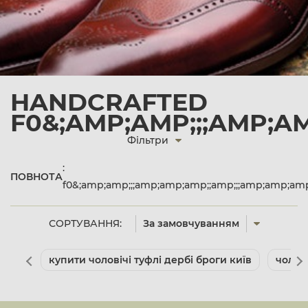
HANDCRAFTED
F0&;AMP;AMP;;;AMP;A
Фільтри
:
ПОВНОТА
f0&;amp;amp;;;amp;amp;amp;;amp;;;amp;amp;a
СОРТУВАННЯ:
За замовчуванням
купити чоловічі туфлі дербі броги київ
чолов