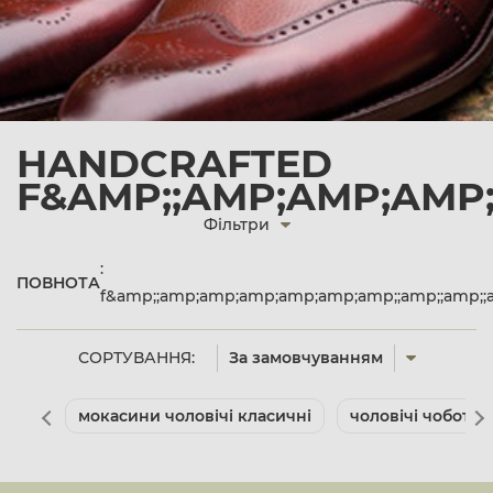
HANDCRAFTED
F&AMP;;AMP;AMP;AMP;
Фільтри
:
ПОВНОТА
f&amp;;amp;amp;amp;amp;amp;amp;;amp;;amp;;
СОРТУВАННЯ:
За замовчуванням
мокасини чоловічі класичні
чоловічі чоботи 