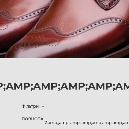
P;AMP;AMP;AMP;AMP;A
Фільтри
:
ПОВНОТА
f&amp;;amp;;amp;;amp;amp;amp;amp;a