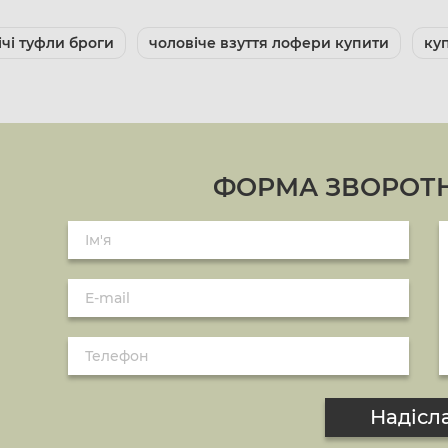
ічі туфли броги
чоловіче взуття лофери купити
ку
ФОРМА ЗВОРОТН
Надісл