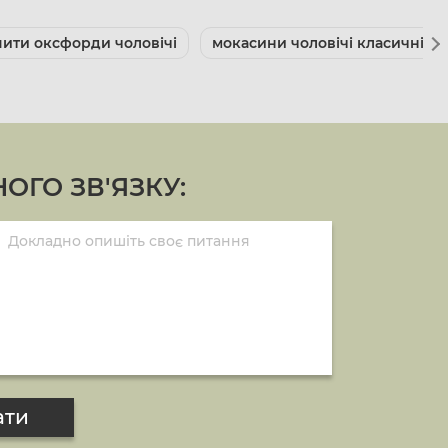
пити оксфорди чоловічі
мокасини чоловічі класичні
ОГО ЗВ'ЯЗКУ:
ати