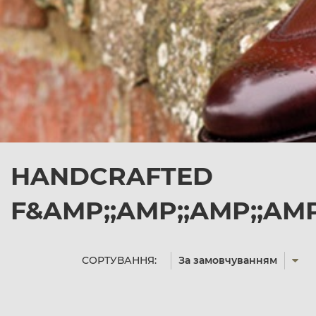
HANDCRAFTED
F&AMP;;AMP;;AMP;;AM
СОРТУВАННЯ:
За замовчуванням