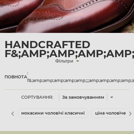
HANDCRAFTED
F&;AMP;AMP;AMP;AMP;
Фільтри
:
ПОВНОТА
f&;amp;amp;amp;amp;amp;;;;amp;amp;amp;amp
СОРТУВАННЯ:
За замовчуванням
мокасини чоловічі класичні
ціна чоловіче вз