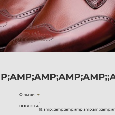
AMP;AMP;AMP;AMP;AMP;
Фільтри
:
ПОВНОТА
f&;amp;;;;amp;;amp;amp;amp;amp;amp;