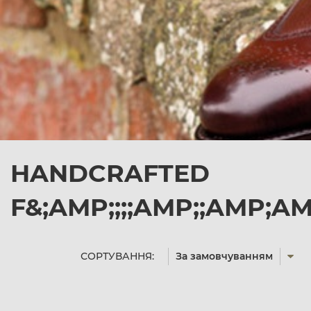
HANDCRAFTED
F&;AMP;;;;AMP;;AMP;
СОРТУВАННЯ:
За замовчуванням