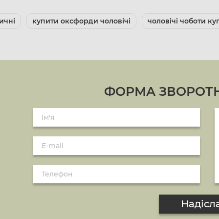
ичні
купити оксфорди чоловічі
чоловічі чоботи ку
ФОРМА ЗВОРОТН
Надісл