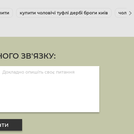
пити
купити чоловічі туфлі дербі броги київ
чолові
ОГО ЗВ'ЯЗКУ:
ати