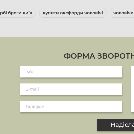
рбі броги київ
купити оксфорди чоловічі
чоловіче
ФОРМА ЗВОРОТН
Надісл