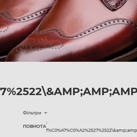
%2522\&AMP;AMP;AMP;
Фільтри
:
ПОВНОТА
f%C0%A7%C0%A2%2527%2522\&amp;amp;