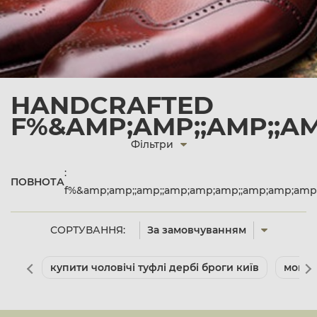
HANDCRAFTED
F%&AMP;AMP;;AMP;;A
Фільтри
:
ПОВНОТА
f%&amp;amp;;amp;;amp;amp;amp;;amp;amp;amp
СОРТУВАННЯ:
За замовчуванням
купити чоловічі туфлі дербі броги київ
мокас