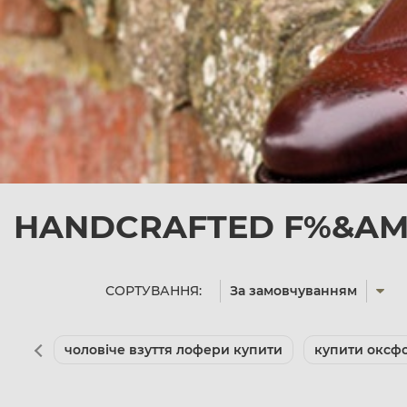
HANDCRAFTED F%&AMP
СОРТУВАННЯ:
За замовчуванням
чоловіче взуття лофери купити
купити оксфо