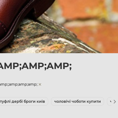
AMP;AMP;AMP;
amp;;amp;amp;amp;
 туфлі дербі броги київ
чоловічі чоботи купити
чол