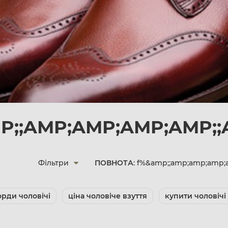
;;AMP;AMP;AMP;AMP;;
Фільтри
ПОВНОТА
: f%&amp;;amp;amp;amp;
рди чоловічі
ціна чоловіче взуття
купити чоловічі