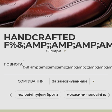
HANDCRAFTED
F%&;AMP;;AMP;AMP;AM
Фільтри
:
ПОВНОТА
f%&;amp;;amp;amp;amp;;amp;amp;;;;;amp;amp;
СОРТУВАННЯ:
За замовчуванням
чоловічі туфли броги
мокасини чоловічі клас