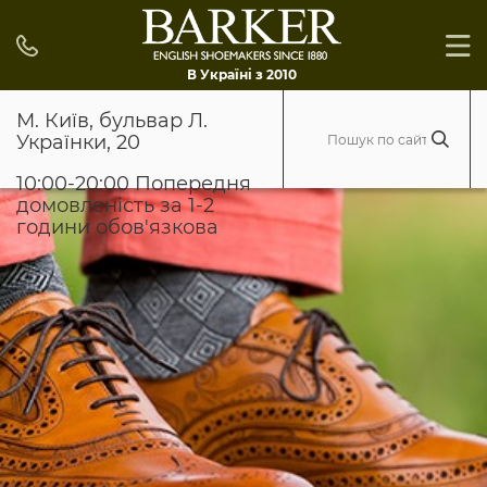
В Україні з 2010
М. Київ, бульвар Л.
Українки, 20
10:00-20:00 Попередня
домовленість за 1-2
години обов'язкова