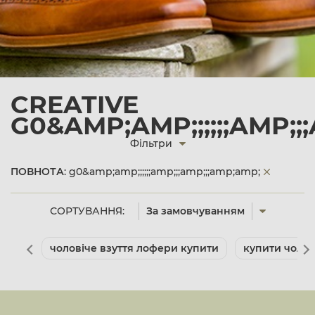
CREATIVE
G0&AMP;AMP;;;;;;AMP;;
Фільтри
ПОВНОТА
: g0&amp;amp;;;;;;amp;;;amp;;;amp;amp;
СОРТУВАННЯ:
За замовчуванням
чоловіче взуття лофери купити
купити чолові