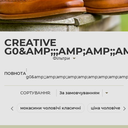
CREATIVE
G0&AMP;;;AMP;AMP;;
Фільтри
:
ПОВНОТА
g0&amp;;;amp;amp;;amp;amp;amp;amp;amp;amp
СОРТУВАННЯ:
За замовчуванням
мокасини чоловічі класичні
ціна чоловіче вз