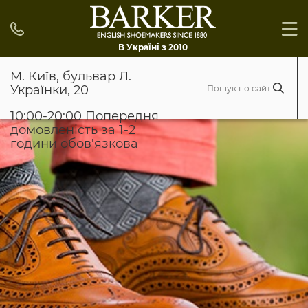
В Україні з 2010
М. Київ, бульвар Л.
Українки, 20
10:00-20:00 Попередня
домовленість за 1-2
години обов'язкова