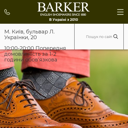
В Україні з 2010
М. Київ, бульвар Л.
Українки, 20
10:00-20:00 Попередня
домовленість за 1-2
години обов'язкова