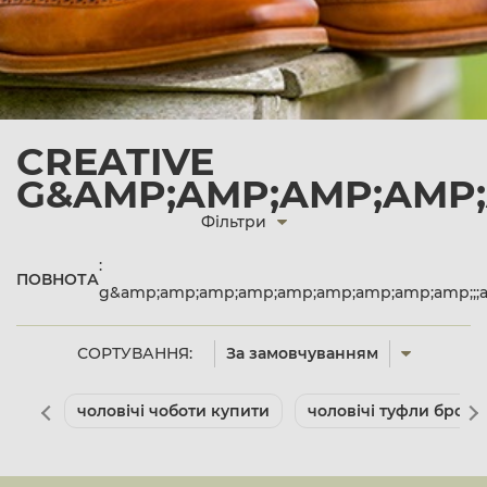
CREATIVE
G&AMP;AMP;AMP;AMP;
Фільтри
:
ПОВНОТА
g&amp;amp;amp;amp;amp;amp;amp;amp;amp;;;
СОРТУВАННЯ:
За замовчуванням
чоловічі чоботи купити
чоловічі туфли броги