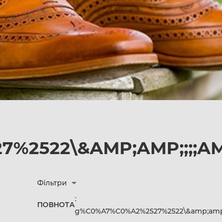
%2522\&AMP;AMP;;;;AM
Фільтри
:
ПОВНОТА
g%C0%A7%C0%A2%2527%2522\&amp;amp;;