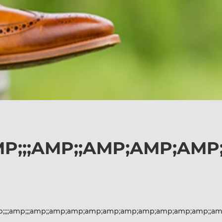
P;;;AMP;;AMP;AMP;AMP
;;amp;;;amp;;amp;amp;amp;amp;amp;amp;amp;amp;amp;;am