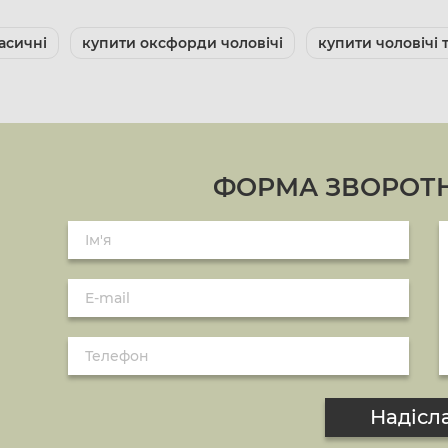
асичні
купити оксфорди чоловічі
купити чоловічі 
ФОРМА ЗВОРОТН
Надісл