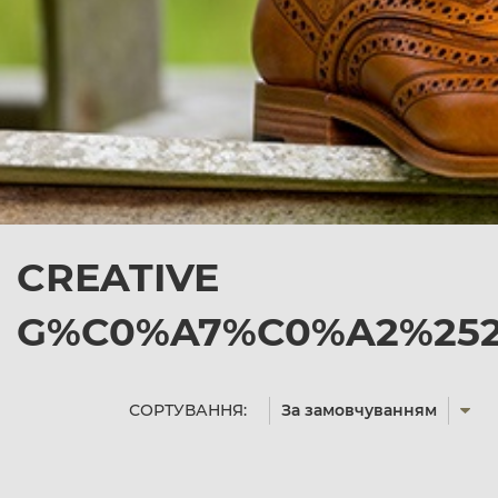
CREATIVE
G%C0%A7%C0%A2%2527
СОРТУВАННЯ:
За замовчуванням