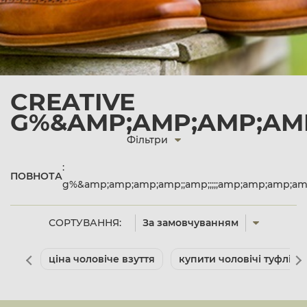
CREATIVE
G%&AMP;AMP;AMP;AMP;
Фільтри
:
ПОВНОТА
g%&amp;amp;amp;amp;;amp;;;;;amp;amp;amp;am
СОРТУВАННЯ:
За замовчуванням
ціна чоловіче взуття
купити чоловічі туфлі де