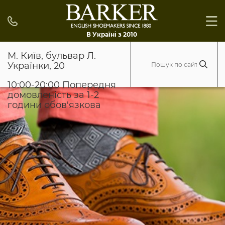
В Україні з 2010
М. Київ, бульвар Л.
Українки, 20
10:00-20:00 Попередня
домовленість за 1-2
години обов'язкова