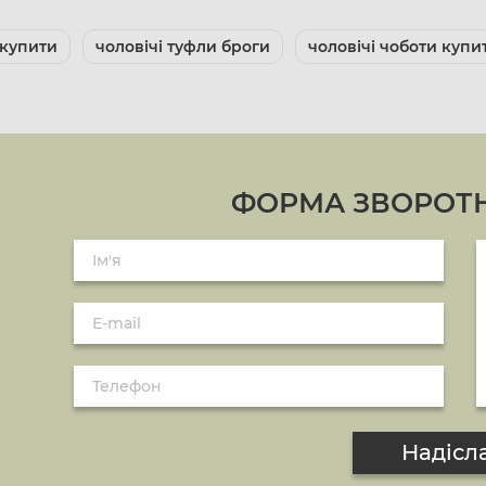
 купити
чоловічі туфли броги
чоловічі чоботи купи
ФОРМА ЗВОРОТН
Надісл