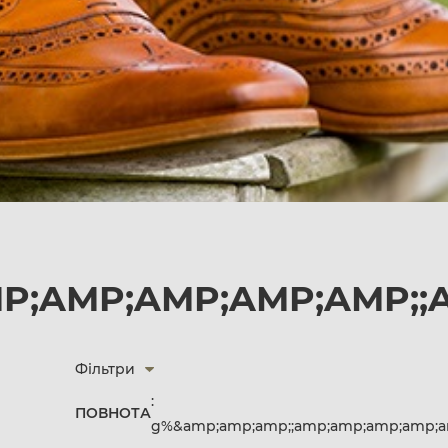
P;AMP;AMP;AMP;AMP;;
Фільтри
:
ПОВНОТА
g%&amp;amp;amp;;amp;amp;amp;amp;a