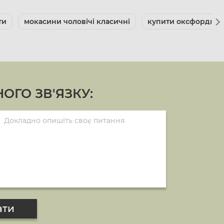
ти
мокасини чоловічі класичні
купити оксфорди чо
ОГО ЗВ'ЯЗКУ:
ати