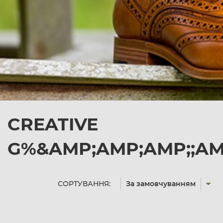
CREATIVE
G%&AMP;AMP;AMP;;AM
СОРТУВАННЯ:
За замовчуванням