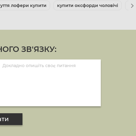
зуття лофери купити
купити оксфорди чоловічі
мо
ОГО ЗВ'ЯЗКУ:
ати