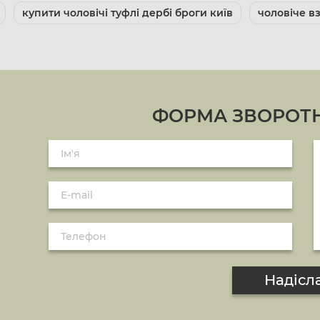
купити чоловічі туфлі дербі броги київ
чоловіче в
ФОРМА ЗВОРОТН
Надісл