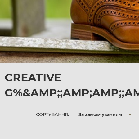
CREATIVE
G%&AMP;;AMP;AMP;;A
СОРТУВАННЯ:
За замовчуванням