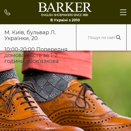
В Україні з 2010
М. Київ, бульвар Л.
Українки, 20
10:00-20:00 Попередня
домовленість за 1-2
години обов'язкова