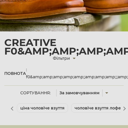
CREATIVE
F0&AMP;AMP;AMP;AMP;
Фільтри
:
ПОВНОТА
f0&amp;amp;amp;amp;amp;;amp;amp;amp;;;amp;
СОРТУВАННЯ:
За замовчуванням
ціна чоловіче взуття
чоловіче взуття лофери