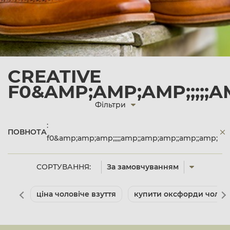
CREATIVE
F0&AMP;AMP;AMP;;;;;A
Фільтри
:
ПОВНОТА
f0&amp;amp;amp;;;;;amp;;amp;amp;;amp;;amp;
СОРТУВАННЯ:
За замовчуванням
ціна чоловіче взуття
купити оксфорди чолові