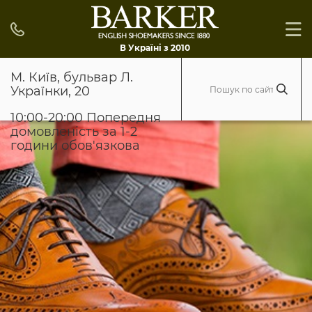
В Україні з 2010
М. Київ, бульвар Л.
Українки, 20
10:00-20:00 Попередня
домовленість за 1-2
години обов'язкова