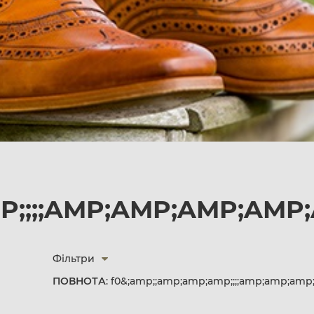
P;;;;AMP;AMP;AMP;AMP;
Фільтри
ПОВНОТА
: f0&;amp;;amp;amp;amp;;;;amp;amp;am