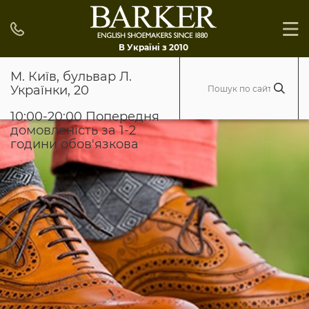
В Україні з 2010
М. Київ, бульвар Л.
Українки, 20
10:00-20:00 Попередня
домовленість за 1-2
години обов'язкова