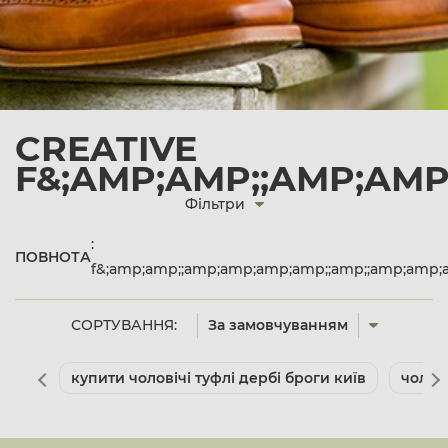
CREATIVE
F&;AMP;AMP;;AMP;AMP
Фільтри
:
ПОВНОТА
f&;amp;amp;;amp;amp;amp;amp;;amp;;amp;amp;
СОРТУВАННЯ:
За замовчуванням
купити чоловічі туфлі дербі броги київ
чолов