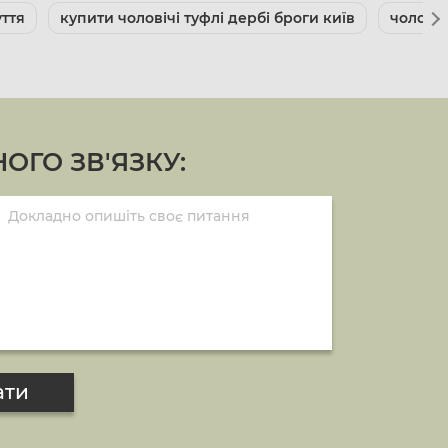
уття
купити чоловічі туфлі дербі броги київ
чоловіч
ОГО ЗВ'ЯЗКУ:
ати