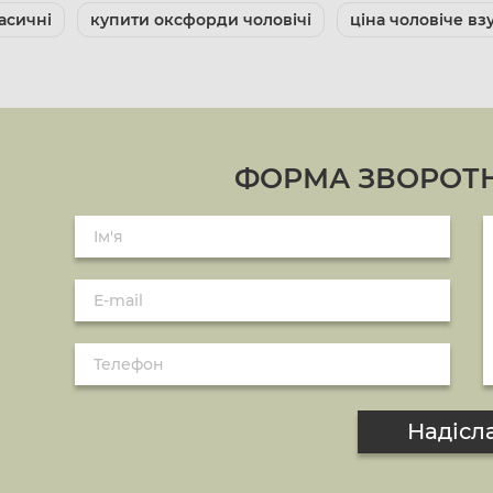
асичні
купити оксфорди чоловічі
ціна чоловіче вз
ФОРМА ЗВОРОТН
Надісл