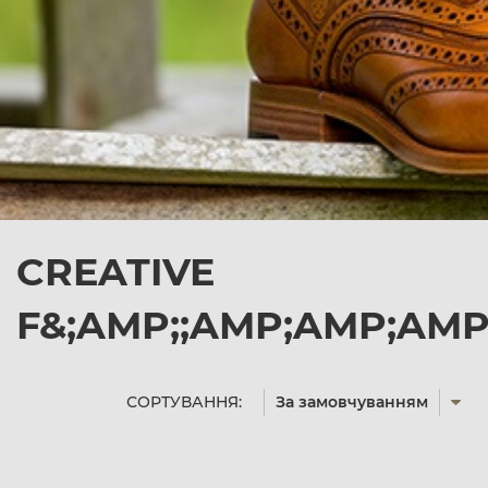
CREATIVE
F&;AMP;;AMP;AMP;AMP
СОРТУВАННЯ:
За замовчуванням