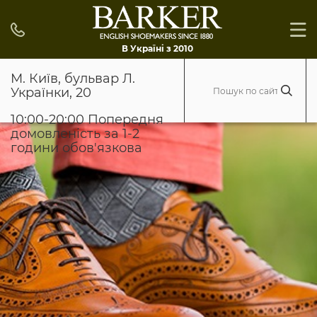
В Україні з 2010
М. Київ, бульвар Л.
Українки, 20
10:00-20:00 Попередня
домовленість за 1-2
години обов'язкова