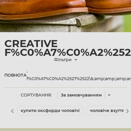
CREATIVE
F%C0%A7%C0%A2%2527
Фільтри
:
ПОВНОТА
f%C0%A7%C0%A2%2527%2522\&;amp;amp;;amp;am
СОРТУВАННЯ:
За замовчуванням
купити оксфорди чоловічі
чоловіче взуття л